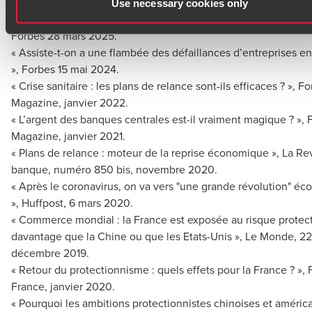
« Faut-il taxer les voitures électriques chinoises ? », Forbes 2
Use necessary cookies only
« Le prix de l’électricité va-t-il continuer à augmenter en 2025 
Forbes 28 mars 2025.
« Assiste-t-on a une flambée des défaillances d’entreprises e
», Forbes 15 mai 2024.
« Crise sanitaire : les plans de relance sont-ils efficaces ? », Fo
Magazine, janvier 2022.
« L’argent des banques centrales est-il vraiment magique ? », 
Magazine, janvier 2021.
« Plans de relance : moteur de la reprise économique », La R
banque, numéro 850 bis, novembre 2020.
« Après le coronavirus, on va vers "une grande révolution" é
», Huffpost, 6 mars 2020.
« Commerce mondial : la France est exposée au risque protect
davantage que la Chine ou que les Etats-Unis », Le Monde, 22
décembre 2019.
« Retour du protectionnisme : quels effets pour la France ? »,
France, janvier 2020.
« Pourquoi les ambitions protectionnistes chinoises et améric