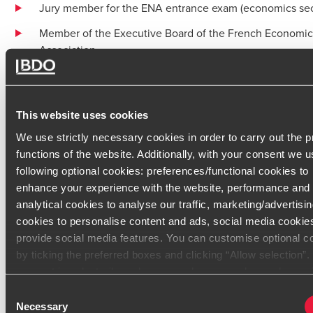
Jury member for the ENA entrance exam (economics sec
Member of the Executive Board of the French Economic
Association
Contact
This website uses cookies
We use strictly necessary cookies in order to carry out the 
Bibliography
functions of the website. Additionally, with your consent we u
following optional cookies: preferences/functional cookies to
Report
enhance your experience with the website, performance and
analytical cookies to analyse our traffic, marketing/advertisi
France Stratégie, « Réindustrialisation de la France à horizon 
cookies to personalise content and ads, social media cookie
besoins, contraintes et effets potentiels », N°2024-04, Paris, Ju
provide social media features. You can customise optional c
by ticking the preferred boxes and clicking “Allow selection”
Publications
consent is voluntarily and you can always revoke or change i
Alsif, AS, « La France face au risque protectionniste », Les Cah
under cookie settings
Consent
français, juillet-août 2020.
Necessary
Selection