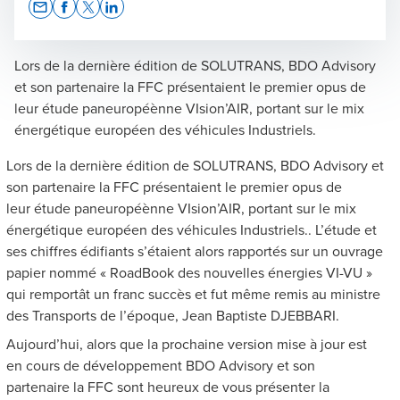
Opens In A New Window/tab
Opens In A New Window/tab
Opens In A New Window/tab
Opens In A New Window/tab
Lors de la dernière édition de SOLUTRANS, BDO Advisory
et son partenaire la FFC présentaient le premier opus de
leur étude paneuropéènne VIsion’AIR, portant sur le mix
énergétique européen des véhicules Industriels.
Lors de la dernière édition de SOLUTRANS, BDO Advisory et
son partenaire la FFC présentaient le premier opus de
leur étude paneuropéènne VIsion’AIR, portant sur le mix
énergétique européen des véhicules Industriels.. L’étude et
ses chiffres édifiants s’étaient alors rapportés sur un ouvrage
papier nommé « RoadBook des nouvelles énergies VI-VU »
qui remportât un franc succès et fut même remis au ministre
des Transports de l’époque, Jean Baptiste DJEBBARI.
Aujourd’hui, alors que la prochaine version mise à jour est
en cours de développement BDO Advisory et son
partenaire la FFC sont heureux de vous présenter la