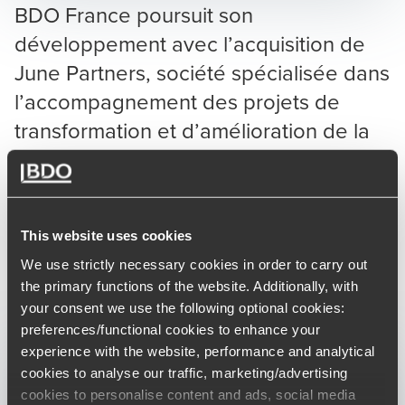
BDO France poursuit son
développement avec l’acquisition de
June Partners, société spécialisée dans
l’accompagnement des projets de
transformation et d’amélioration de la
performance des PME et ETI.
Par cette nouvelle opération, BDO France confirme ses
ambitions de croissance dans le conseil et se positionne
This website uses cookies
comme le partenaire de référence des PME et ETI en
France.
We use strictly necessary cookies in order to carry out
the primary functions of the website. Additionally, with
your consent we use the following optional cookies:
preferences/functional cookies to enhance your
experience with the website, performance and analytical
cookies to analyse our traffic, marketing/advertising
cookies to personalise content and ads, social media