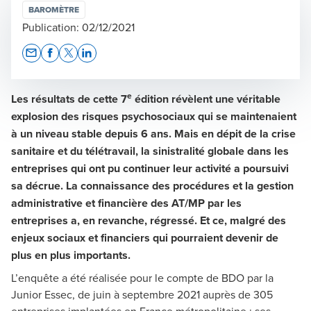
BAROMÈTRE
Publication:
02/12/2021
Opens In A New Window/tab
Opens In A New Window/tab
Opens In A New Window/tab
Opens In A New Window/tab
e
Les résultats de cette 7
édition révèlent une véritable
explosion des risques psychosociaux qui se maintenaient
à un niveau stable depuis 6 ans. Mais en dépit de la crise
sanitaire et du télétravail, la sinistralité globale dans les
entreprises qui ont pu continuer leur activité a poursuivi
sa décrue. La connaissance des procédures et la gestion
administrative et financière des AT/MP par les
entreprises a, en revanche, régressé. Et ce, malgré des
enjeux sociaux et financiers qui pourraient devenir de
plus en plus importants.
L’enquête a été réalisée pour le compte de BDO par la
Junior Essec, de juin à septembre 2021 auprès de 305
entreprises implantées en France métropolitaine ; ses