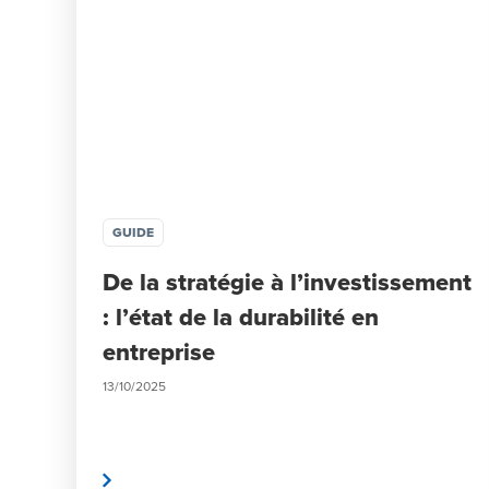
GUIDE
De la stratégie à l’investissement
: l’état de la durabilité en
entreprise
13/10/2025
Lire la suite
Lire l