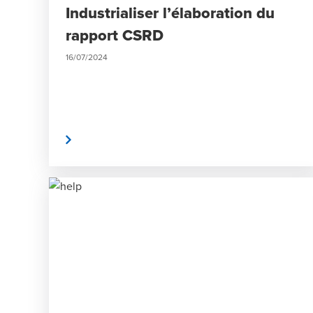
Industrialiser l’élaboration du
rapport CSRD
16/07/2024
Lire la suite
Lire l