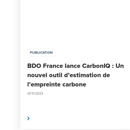
PUBLICATION
BDO France lance CarbonIQ : Un
nouvel outil d’estimation de
l’empreinte carbone
01/11/2023
Lire la suite
Lire l