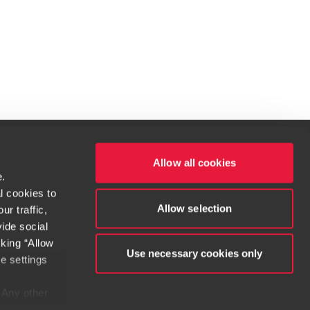
Allow all cookies
e.
l cookies to
ités qui vous intéressent.
Allow selection
r traffic,
ide social
cking “Allow
dow/tab
new window/tab
s in a new window/tab
Use necessary cookies only
e settings
. Any other
e considered