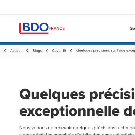
Se
FRANCE
Quelques précisions sur l'aide exce
Accueil
Blogs
Covid-19
Quelques précisi
exceptionnelle 
Nous venons de recevoir quelques précisions technique
avons décrit les modalités d’attribution dans
cet article