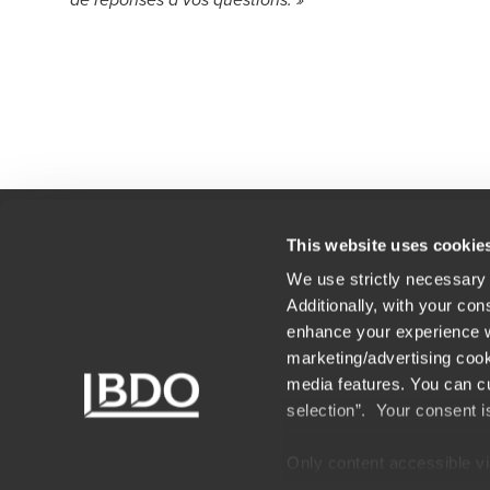
de réponses à vos questions. »
This website uses cookie
We use strictly necessary 
Contact
Nos
Additionally, with your con
Mentions légales
Car
enhance your experience wi
marketing/advertising cook
Nos associés
Pla
media features. You can cu
selection”. Your consent i
Conditions générales du portail
Act
BDO
Only content accessible via
websites, domains, or digi