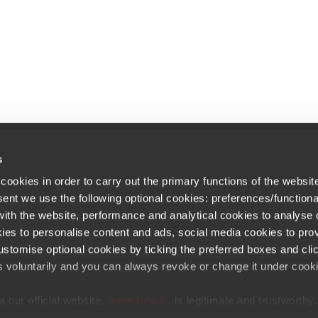
s
cookies in order to carry out the primary functions of the websit
Newsletter
 bureaux
sent we use the following optional cookies: preferences/functiona
Inscrivez-vous et recevez les actual
rières
th the website, performance and analytical cookies to analyse ou
ies to personalise content and ads, social media cookies to prov
quettes commerciales
stomise optional cookies by ticking the preferred boxes and cli
Opens in a new window/tab
Copyright © 2026 BDO France
Opens in a new window/tab
Opens in a new win
Opens in a 
Open
s voluntarily and you can always revoke or change it under cooki
Opens in a new window/tab
u règlementaire
 our official website,
www.bdo.fr
, is legitimate and trustworthy
tal platforms not referenced or linked from
www.bdo.fr
should b