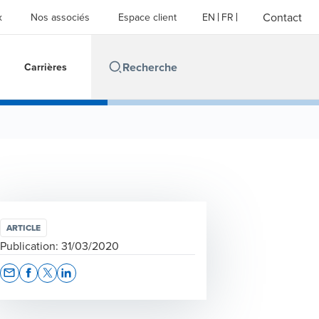
Contact
x
Nos associés
Espace client
EN
FR
Carrières
ARTICLE
Publication:
31/03/2020
Opens In A New Window/tab
Opens In A New Window/tab
Opens In A New Window/tab
Opens In A New Window/tab