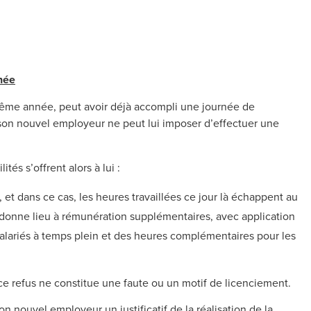
née
même année, peut avoir déjà accompli une journée de
as, son nouvel employeur ne peut lui imposer d’effectuer une
és s’offrent alors à lui :
, et dans ce cas, les heures travaillées ce jour là échappent au
t donne lieu à rémunération supplémentaires, avec application
alariés à temps plein et des heures complémentaires pour les
 ce refus ne constitue une faute ou un motif de licenciement.
on nouvel employeur un justificatif de la réalisation de la