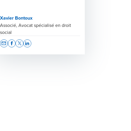
Xavier Bontoux
Associé, Avocat spécialisé en droit
social
Opens In A New Window/tab
Opens In A New Window/tab
Opens In A New Window/tab
Opens In A New Window/tab