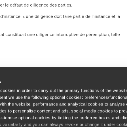
er le défaut de diligence des parties.
d'instance, « une diligence doit faire partie de l'instance et la
at constituait une diligence interruptive de péremption, telle
.
s
cookies in order to carry out the primary functions of the websit
Newsletter
 bureaux
sent we use the following optional cookies: preferences/functiona
Inscrivez-vous et recevez les actual
rières
th the website, performance and analytical cookies to analyse ou
ies to personalise content and ads, social media cookies to prov
quettes commerciales
stomise optional cookies by ticking the preferred boxes and cli
Opens in a new window/tab
Copyright © 2026 BDO France
Opens in a new window/tab
Opens in a new win
Opens in a 
Open
s voluntarily and you can always revoke or change it under cooki