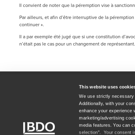
Il convient de noter que la péremption vise à sanctionn
Par ailleurs, et afin d’être interruptive de la péremption 
continuer ».
Il a par exemple été jugé que si une constitution d’avoc
n’était pas le cas pour un changement de représentant
This website uses cookie
We use strictly necessary 
Contact
Nos
Additionally, with your con
Mentions légales
Car
enhance your experience wi
marketing/advertising cook
Nos associés
Pla
media features. You can cu
selection”. Your consent i