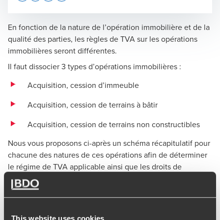
Opens In A New Window/tab
Opens In A New Window/tab
Opens In A New Window/tab
Opens In A New Window/tab
En fonction de la nature de l’opération immobilière et de la
qualité des parties, les règles de TVA sur les opérations
immobilières seront différentes.
BDO France
Il faut dissocier 3 types d’opérations immobilières :
Acquisition, cession d’immeuble
Acquisition, cession de terrains à bâtir
Acquisition, cession de terrains non constructibles
Nous vous proposons ci-après un schéma récapitulatif pour
chacune des natures de ces opérations afin de déterminer
le régime de TVA applicable ainsi que les droits de
mutations.
Le calcul des droits de mutation s’effectue ainsi :
Taux normal : 5,09 %
This website uses cookies