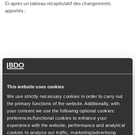
Ci-après un tableau récapitulatif des changements
apportés :
This website uses cookies
We use strictly necessary cookies in order to carry out
2/ Viste médicale de reprise
the primary functions of the website. Additionally, with
your consent we use the following optional cookies:
Pour rappel, les salariés doivent bénéficier d’une visite
preferences/functional cookies to enhance your
médicale de reprise par le médecin du travail dans les cas
experience with the website, performance and analytical
suivants :
cookies to analyse our traffic, marketing/advertising