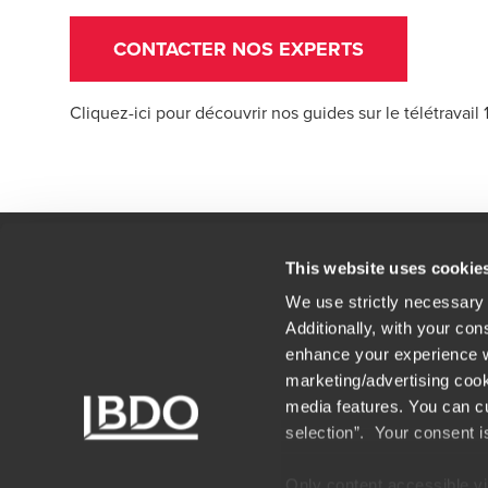
CONTACTER NOS EXPERTS
Cliquez-ici
pour découvrir nos guides sur le télétravail 
This website uses cookie
We use strictly necessary 
Contact
Nos
Additionally, with your con
Mentions légales
Car
enhance your experience wi
marketing/advertising cook
Nos associés
Pla
media features. You can cu
selection”. Your consent i
Conditions générales du portail
Act
BDO
Only content accessible via