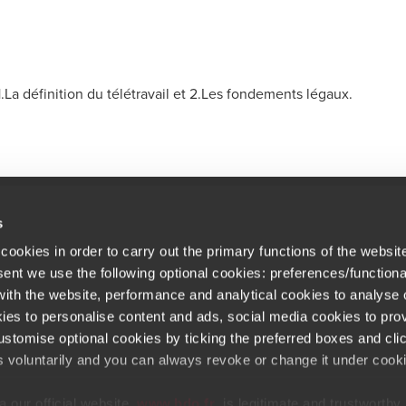
1.La définition du télétravail et 2.Les fondements légaux.
s
cookies in order to carry out the primary functions of the websit
Newsletter
 bureaux
sent we use the following optional cookies: preferences/functiona
Inscrivez-vous et recevez les actual
rières
th the website, performance and analytical cookies to analyse ou
ies to personalise content and ads, social media cookies to prov
quettes commerciales
stomise optional cookies by ticking the preferred boxes and cli
Opens in a new window/tab
Copyright © 2026 BDO France
Opens in a new window/tab
Opens in a new win
Opens in a 
Open
s voluntarily and you can always revoke or change it under cooki
Opens in a new window/tab
u règlementaire
 our official website,
www.bdo.fr
, is legitimate and trustworthy