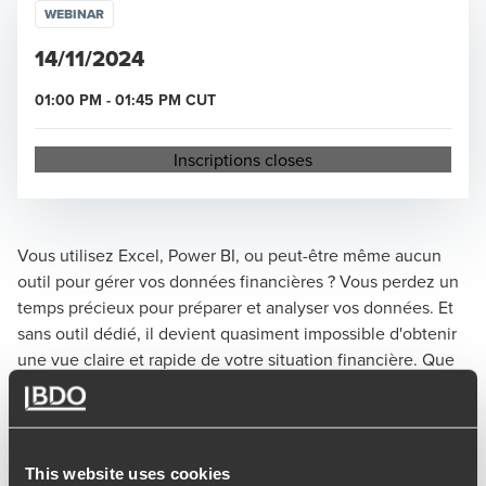
WEBINAR
14/11/2024
01:00 PM
-
01:45 PM
CUT
Opens in a new window/tab
Inscriptions closes
Vous utilisez Excel, Power BI, ou peut-être même aucun
outil pour gérer vos données financières ? Vous perdez un
temps précieux pour préparer et analyser vos données. Et
sans outil dédié, il devient quasiment impossible d'obtenir
une vue claire et rapide de votre situation financière. Que
diriez-vous de transformer vos données comptables en
analyses financières claires et visuelles, tout en gagnant en
efficacité ?
Votre webinaire se déroulera de la façon suivante :
This website uses cookies