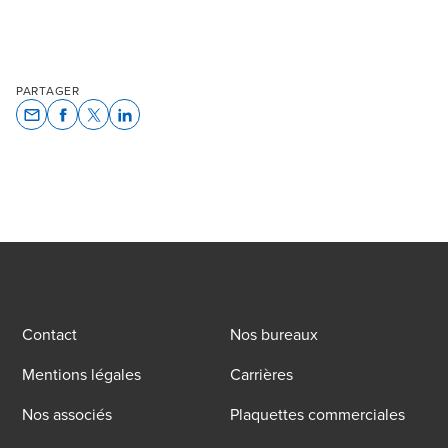
PARTAGER
Opens In A New Window/tab
Opens In A New Window/tab
Opens In A New Window/tab
Opens In A New Window/tab
Contact
Nos bureaux
Mentions légales
Carrières
Nos associés
Plaquettes commerciales