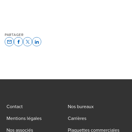
PARTAGER
Opens In A New Window/tab
Opens In A New Window/tab
Opens In A New Window/tab
Opens In A New Window/tab
Contact
Nos bureaux
Mentions légales
Carrières
Nos associés
Plaquettes commerciales