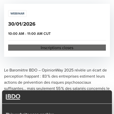
WEBINAR
30/01/2026
10:00 AM
-
11:00 AM
CUT
Opens in a new window/tab
Inscriptions closes
Le
Baromètre BDO – OpinionWay 2025
révèle un écart de
perception frappant : 83 % des entreprises estiment leurs
actions de prévention des risques psychosociaux
suffisantes… mais seulement 55 % des salariés concernés le
confirment. Cet écart montre combien il est difficile de
trouver des actions de prévention comprises et applicables
à tous.