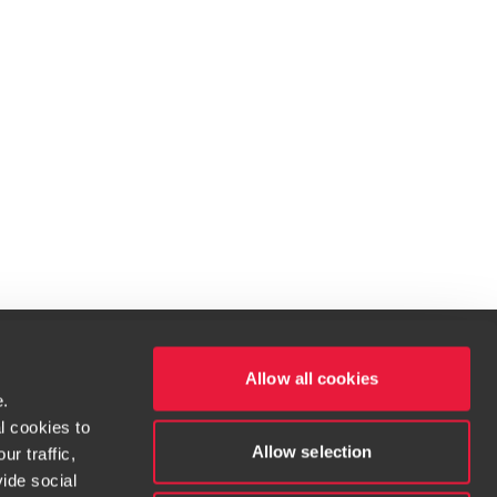
Allow all cookies
e.
l cookies to
ités qui vous intéressent.
Allow selection
r traffic,
ide social