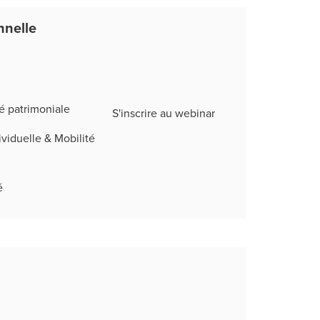
nnelle
té patrimoniale
S'inscrire au webinar
ividuelle & Mobilité
é