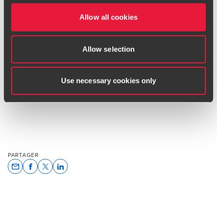
Il sera le 2e webinar de notre série de 10 épisodes dédiés
aux
Travailleurs non-salariés
. Restez informé de nos
Allow all cookies
prochains webinars en vous abonnant gratuitement à notre
chaîne
en cliquant ici
.
Allow selection
* Conférence en ligne, 100% gratuit
Use necessary cookies only
PARTAGER
Opens In A New Window/tab
Opens In A New Window/tab
Opens In A New Window/tab
Opens In A New Window/tab