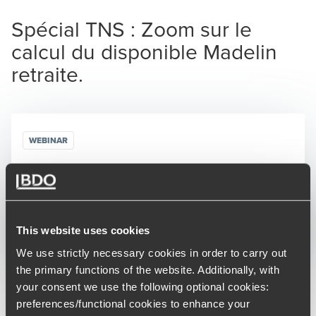
Spécial TNS : Zoom sur le
calcul du disponible Madelin
retraite.
WEBINAR
15/02/2018
12:00 PM
-
12:15 PM
CUT
This website uses cookies
Opens in a new window/tab
Inscriptions closes
We use strictly necessary cookies in order to carry out
the primary functions of the website. Additionally, with
your consent we use the following optional cookies:
Les
cotisations
au titre des contrats Madelin
preferences/functional cookies to enhance your
sont
déductibles fiscalement
, dans une certaine limite. Le