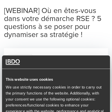
[WEBINAR] Où en êtes-vous
dans votre démarche RSE ? 5
questions à se poser pour
dynamiser sa stratégie !
CONFÉRENCE
18/05/2021
09:30 AM
-
10:00 AM
CUT
This website uses cookies
We use strictly necessary cookies in order to carry out
Opens in a new window/tab
S'inscrire
the primary functions of the website. Additionally, with
your consent we use the following optional cookies:
preferences/functional cookies to enhance your
experience with the website, performance and analytical