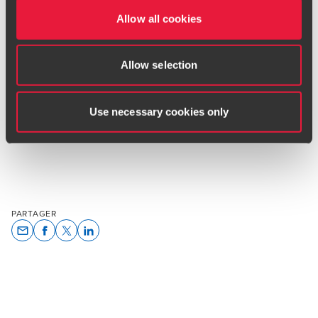
La session sera courte (30mn) et illustrée d’exemples
Allow all cookies
concrets. Vous pourrez poser des questions dans l’espace
de chat.
Allow selection
S'INSCRIRE AU WEBINAR
Use necessary cookies only
PARTAGER
Opens In A New Window/tab
Opens In A New Window/tab
Opens In A New Window/tab
Opens In A New Window/tab