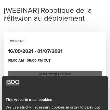
[WEBINAR] Robotique de la
réflexion au déploiement
WEBINAR
16/09/2021
-
01/07/2021
08:00 AM
-
09:00 PM
CUT
Opens in a new window/tab
Inscriptions closes
L'industrie du futur sera marquée par l'évolution de la
This website uses cookies
robotique industrielle. Elle répond de plus en plus à vos
problématiques de flexibilité, de productivité, de manque
We use strictly necessary cookies in order to carry out