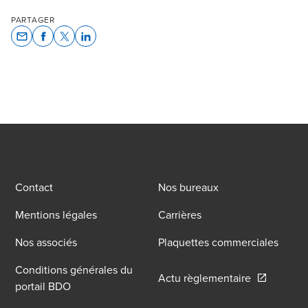
PARTAGER
Opens In A New Window/tab
Opens In A New Window/tab
Opens In A New Window/tab
Opens In A New Window/tab
Contact
Nos bureaux
Mentions légales
Carrières
Nos associés
Plaquettes commerciales
Conditions générales du
Opens in a
Actu règlementaire
portail BDO