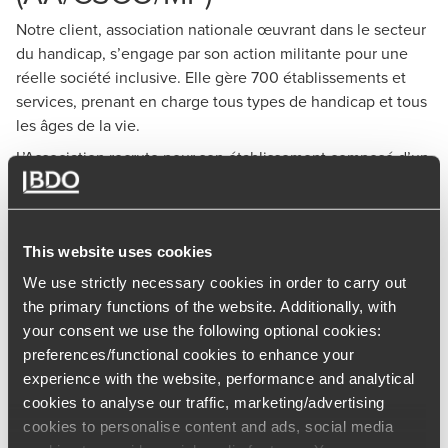
Notre client, association nationale œuvrant dans le secteur
du handicap, s’engage par son action militante pour une
réelle société inclusive. Elle gère 700 établissements et
services, prenant en charge tous types de handicap et tous
les âges de la vie.
L’Association recrute pour son établissement composé d’un
foyer d’hébergement (20 personnes), d’un CAJT (12
personnes) et d’un SAVS (30 personnes), un(e)
CHEF DE SERVICE (H/F)
This website uses cookies
Membre de l’équipe de direction et rattaché(e) au directeur
We use strictly necessary cookies in order to carry out
de l’établissement, vous êtes garant de l’accompagnement
the primary functions of the website. Additionally, with
des personnes en situation de handicap et de la mise en
your consent we use the following optional cookies:
œuvre des projets personnalisés des usagers, dans le cadre
preferences/functional cookies to enhance your
du projet d’établissement et dans une démarche continue
experience with the website, performance and analytical
de la qualité. Pour cela, vos missions sont :
cookies to analyse our traffic, marketing/advertising
cookies to personalise content and ads, social media
Encadrer et coordonner les équipes pluridisciplinaires