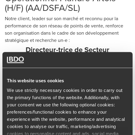
(H/F) (AA/DSFA/SL)
Notre client, leader sur son marché et reconnu pour la
performance de son réseau de points de vente, renforce
son organisation dans le cadre de son développement
stratégique et recherche un-e :
Directeur-trice de Secteur
Opérationnel Flandres Artois H/F
Missions
Vous pilotez l’ensemble des activités sur le périmètre des
This website uses cookies
départements 62/59 (Dunkerque, Lille) et avez pour
We use strictly necessary cookies in order to carry out
missions principales de :
the primary functions of the website. Additionally, with
Manager un secteur de 122 collaborateurs sur 35
your consent we use the following optional cookies:
preferences/functional cookies to enhance your
sites.
experience with the website, performance and analytical
Définir et mettre en œuvre la stratégie régionale en
cookies to analyse our traffic, marketing/advertising
cohérence avec la Direction Générale.
cookies to personalise content and ads, social media