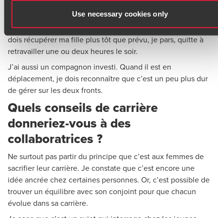
Use necessary cookies only
Dans nos bureaux, tout le monde bénéficie d’une certaine
liberté d’organisation, associés comme collaborateurs. Si je
dois récupérer ma fille plus tôt que prévu, je pars, quitte à
retravailler une ou deux heures le soir.
J’ai aussi un compagnon investi. Quand il est en
déplacement, je dois reconnaître que c’est un peu plus dur
de gérer sur les deux fronts.
Quels conseils de carrière
donneriez-vous à des
collaboratrices ?
Ne surtout pas partir du principe que c’est aux femmes de
sacrifier leur carrière. Je constate que c’est encore une
idée ancrée chez certaines personnes. Or, c’est possible de
trouver un équilibre avec son conjoint pour que chacun
évolue dans sa carrière.