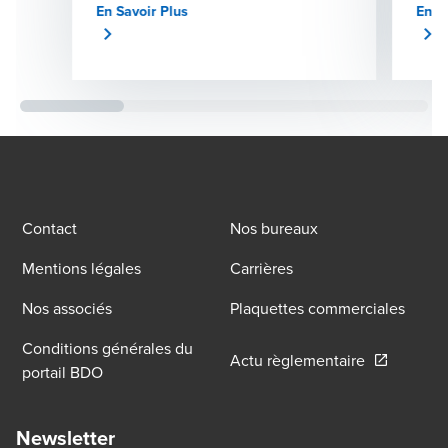
En Savoir Plus
En S
qui l’anime au quotidien et sur la manière
défis
dont elle conçoit son rôle d’associée.
coac
l’équ
entre
Contact
Nos bureaux
Mentions légales
Carrières
Nos associés
Plaquettes commerciales
Conditions générales du
Opens in a
Actu règlementaire
portail BDO
Newsletter