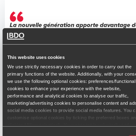
La nouvelle génération apporte davantage d
diversité dans les parcours, les profils et, de
fait, dans les manières d’exercer les
responsabilités. Cette évolution se confirme 
tous les niveaux : les femmes sont de plus en
This website uses cookies
plus présentes parmi nos cadres.
We use strictly necessary cookies in order to carry out the
CARINE ISNEL
primary functions of the website. Additionally, with your cons
Experte-comptable associée
we use the following optional cookies: preferences/functional
cookies to enhance your experience with the website,
performance and analytical cookies to analyse our traffic,
marketing/advertising cookies to personalise content and ad
social media cookies to provide social media features. You 
customise optional cookies by ticking the preferred boxes a
clicking “Allow selection”. Your consent is voluntarily and yo
can always revoke or change it under cookie settings
Consent