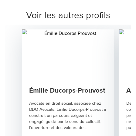
Voir les autres profils
Émilie Ducorps-Prouvost
Au
Avocate en droit social, associée chez
Depu
BDO Avocats, Émilie Ducorps-Prouvost a
const
construit un parcours exigeant et
progr
engagé, guidé par le sens du collectif,
manag
l’ouverture et des valeurs de
puis 
management fortes. Elle revient sur ce
grand