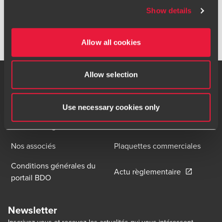
Vous êtes manager de transition ? Devenez partenaire BDO
website is impersonating BDO, please report it
Show details
!
immediately to
riskmanagement@bdo.fr
.
Allow all cookies
Allow selection
Contact
Nos bureaux
Use necessary cookies only
Mentions légales
Carrières
Nos associés
Plaquettes commerciales
Conditions générales du
Opens in a
Actu règlementaire
portail BDO
Newsletter