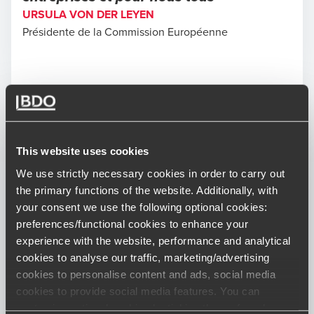
URSULA VON DER LEYEN
Présidente de la Commission Européenne
This website uses cookies
We use strictly necessary cookies in order to carry out
L'urgence climatique est devenue une
the primary functions of the website. Additionally, with
réalité pour les services d'eau et
your consent we use the following optional cookies:
d'assainissement à laquelle il faut
preferences/functional cookies to enhance your
s'adapter pour préserver la ressource,
experience with the website, performance and analytical
développer de nouveaux usages et
cookies to analyse our traffic, marketing/advertising
assurer la sécurité des citoyens.
cookies to personalise content and ads, social media
MAXIMILIEN PELLEGRINI
cookies to provide social media features. You can
Président de la Fédération Professionnelle des
customise optional cookies by ticking the preferred