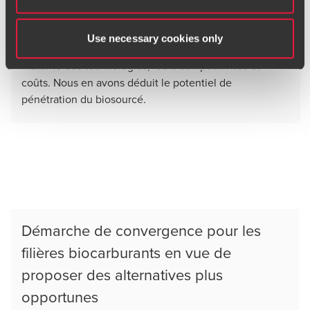
versus biocarburant, ainsi que la place pour la chimie.
Nous avons aussi analysé la demande en biosourcé
Use necessary cookies only
pour définir les marchés finaux, les dynamiques et la
maturité des technologies, leurs compétitivités et
coûts. Nous en avons déduit le potentiel de
pénétration du biosourcé.
Démarche de convergence pour les
filières biocarburants en vue de
proposer des alternatives plus
opportunes