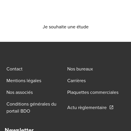
sur vos besoins !
Je souhaite une étude
Contact
Nos bureaux
Mentions légales
Carrières
Nos associés
Plaquettes commerciales
Conditions générales du
Opens in a
Actu règlementaire
portail BDO
Newsletter