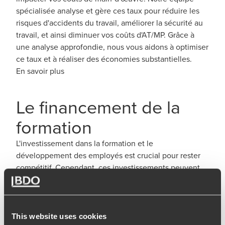
spécialisée analyse et gère ces taux pour réduire les
risques d'accidents du travail, améliorer la sécurité au
travail, et ainsi diminuer vos coûts d'AT/MP. Grâce à
une analyse approfondie, nous vous aidons à optimiser
ce taux et à réaliser des économies substantielles.
En savoir plus
Le financement de la
formation
L'investissement dans la formation et le
développement des employés est crucial pour rester
compétitif. Cependant, ces investissements peuvent
représenter des coûts importants. Nos conseillers RH
vous aident à optimiser votre budget de formation en
identifiant les sources de financement disponibles, en
maximisant les subventions, et en concevant des
This website uses cookies