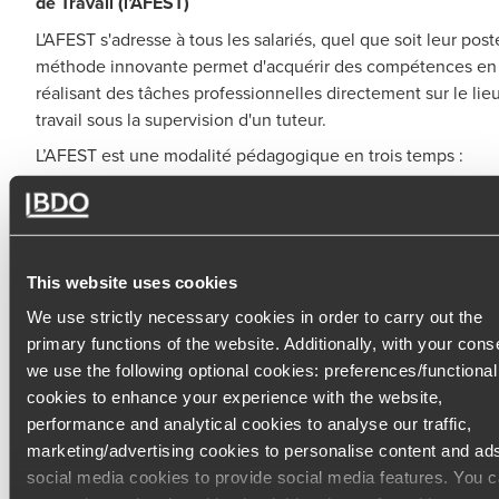
de Travail (l’AFEST)
L'AFEST s'adresse à tous les salariés, quel que soit leur post
méthode innovante permet d'acquérir des compétences en
réalisant des tâches professionnelles directement sur le lie
travail sous la supervision d'un tuteur.
L’AFEST est une modalité pédagogique en trois temps :
Déterminer les compétences professionnelles spécifi
développer et désigner un tuteur ou formateur intern
Structurer la formation en différentes phases, avec d
This website uses cookies
de mise en pratique et des moments de réflexion et
We use strictly necessary cookies in order to carry out the
d'analyse.
primary functions of the website. Additionally, with your cons
we use the following optional cookies: preferences/functional
Évaluer les compétences acquises et ajuster le progr
cookies to enhance your experience with the website,
nécessaire pour garantir l'atteinte des objectifs de fo
performance and analytical cookies to analyse our traffic,
marketing/advertising cookies to personalise content and ad
social media cookies to provide social media features. You 