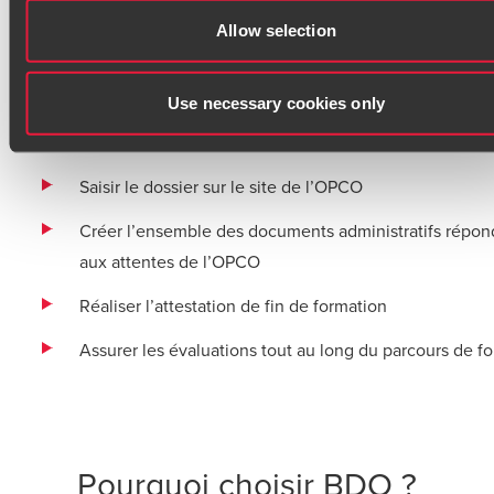
Assurer le lien avec l’OPCO pour enclencher le disposi
Allow selection
contrat de professionnalisation interne ou avec l’AFE
Créer le parcours de formation
Use necessary cookies only
Remplir le protocole individuel de formation (P.I.F.)
Saisir le dossier sur le site de l’OPCO
Créer l’ensemble des documents administratifs répon
aux attentes de l’OPCO
Réaliser l’attestation de fin de formation
Assurer les évaluations tout au long du parcours de f
Pourquoi choisir BDO ?