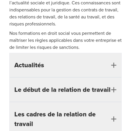
l’actualité sociale et juridique. Ces connaissances sont
indispensables pour la gestion des contrats de travail,
des relations de travail, de la santé au travail, et des
risques professionnels.
Nos formations en droit social vous permettent de
maîtriser les règles applicables dans votre entreprise et
de limiter les risques de sanctions.
Actualités
Le début de la relation de travail
Les incontournables de la paie et du social
Tout savoir sur les dernières évolutions
sociales
Les cadres de la relation de
Les essentiels du contrat de travail
L'actualité en santé / sécurité au travail
travail
Tout savoir sur l'embauche d'un apprenti