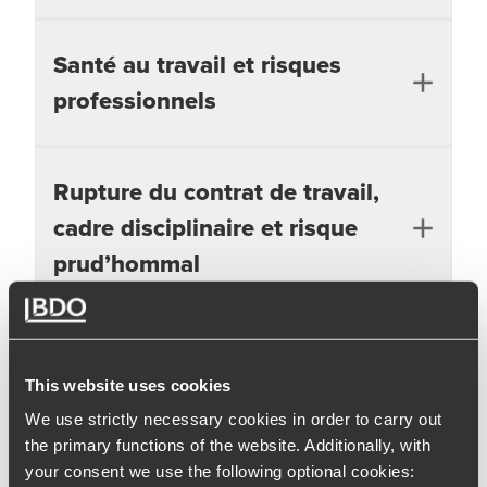
Santé au travail et risques
L'aménagement du temps de travail
professionnels
Les ateliers du droit social
La responsabilité pénale du dirigeant et
délégation du pouvoir
Rupture du contrat de travail,
L'actualité en santé / sécurité au travail
Les outils de flexibilité
cadre disciplinaire et risque
Gestion des risques professionnels
prud’hommal
L'épargne salariale
Santé et prévoyance
Harcèlement moral, sexuel, et agissements
sexistes
Relations internationales
Le pouvoir disciplinaire de l'employeur
This website uses cookies
Sanctions disciplinaires : possibilité et
We use strictly necessary cookies in order to carry out
interdiction
French employment law
the primary functions of the website. Additionally, with
Les modes de rupture du contrat de travail
your consent we use the following optional cookies:
Gestion du détachement international