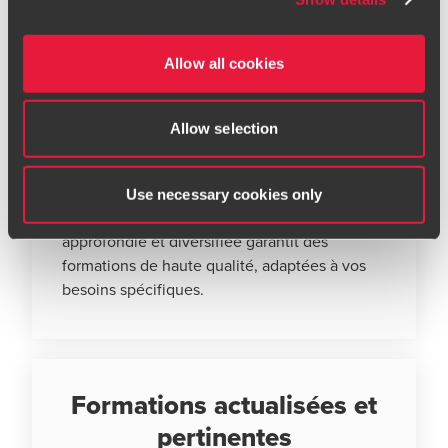
immediately to
riskmanagement@bdo.fr
.
Allow all cookies
Expertise reconnue et
pluridisciplinaire
Allow selection
Nos formateurs sont des experts en droit
social, incluant des consultants, des avocats
Use necessary cookies only
et des juristes spécialisés. Leur expertise
approfondie et diversifiée garantit des
formations de haute qualité, adaptées à vos
besoins spécifiques.
Formations actualisées et
pertinentes