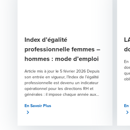
Index d’égalité
L
professionnelle femmes –
d
hommes : mode d’emploi
En 
dos
Article mis à jour le 5 février 2026 Depuis
que
son entrée en vigueur, l’Index de l’égalité
obl
professionnelle est devenu un indicateur
opérationnel pour les directions RH et
générales : il impose chaque année aux
entreprises de 50 salariés et plus de
En Savoir Plus
En 
mesurer, publier et piloter les écarts
femmes-hommes, sous peine, en cas de
non-conformité prolongée, de pénalités
financières. Au-delà de l’obligation légale,
l’Index sert aujourd’hui de levier RH pour