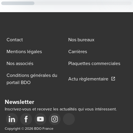
structurer les politiques de rémunération,
d’évolution professionnelle et de
gouvernance.
Contact
Nos bureaux
Mentions légales
Carrières
Nos associés
Plaquettes commerciales
Conditions générales du
Opens in a
Actu règlementaire
portail BDO
Newsletter
Inscrivez-vous et recevez les actualités qui vous intéressent.
Opens in a new window/tab
Copyright © 2026 BDO France
Opens in a new window/tab
Opens in a new window/tab
Opens in a new window/tab
Opens in a new window/tab