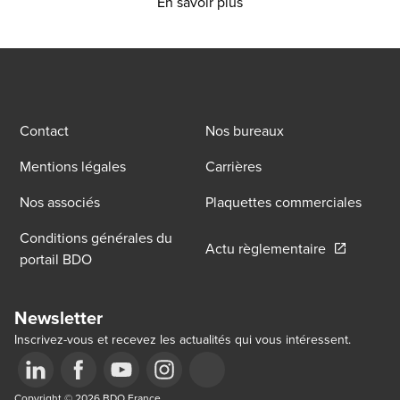
Opens in a new window/
En savoir plus
Contact
Nos bureaux
Mentions légales
Carrières
Nos associés
Plaquettes commerciales
Conditions générales du
Opens in a
Actu règlementaire
portail BDO
Newsletter
Inscrivez-vous et recevez les actualités qui vous intéressent.
Opens in a new window/tab
Copyright © 2026 BDO France
Opens in a new window/tab
Opens in a new window/tab
Opens in a new window/tab
Opens in a new window/tab