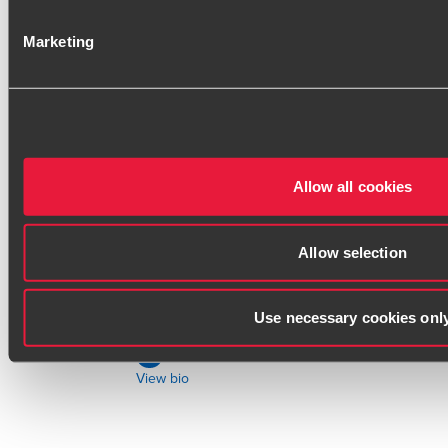
Associé, Temps Partagé & Management
de Transition - Finance et RH
Marketing
View bio
Allow all cookies
Allow selection
Yann-Henri Grynfogel
Associé, Temps Partagé & Management
de Transition - Finance et RH
Use necessary cookies onl
View bio