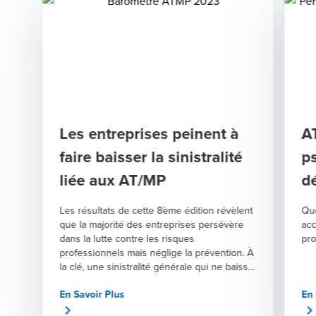
Les entreprises peinent à
A
faire baisser la sinistralité
p
liée aux AT/MP
dé
ré
Les résultats de cette 8ème édition révèlent
Qu
que la majorité des entreprises persévère
acc
dans la lutte contre les risques
pro
professionnels mais néglige la prévention. À
la clé, une sinistralité générale qui ne baisse
pas depuis 2020 - ou à la marge - quand les
En Savoir Plus
En 
risques psychosociaux, eux, sont revenus à
leur niveau d’avant-Covid.