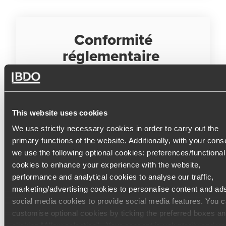
Conformité
réglementaire
Le système déclaratif des AT-MP est souvent
opaque. Nos experts et nos avocats veillent à
ce que vous restiez conforme aux
réglementations en vigueur, traitant toutes les
This website uses cookies
déclarations et contestations avec précision et
We use strictly necessary cookies in order to carry out the
en conformité avec le Code de la Sécurité
primary functions of the website. Additionally, with your cons
Sociale.
we use the following optional cookies: preferences/functional
cookies to enhance your experience with the website,
performance and analytical cookies to analyse our traffic,
marketing/advertising cookies to personalise content and ad
social media cookies to provide social media features. You 
customise optional cookies by ticking the preferred boxes a
Approche
clicking “Allow selection”. Your consent is voluntarily and yo