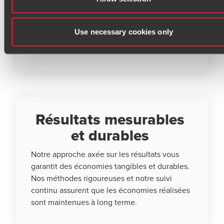
votre taux AT/MP, nous contribuons à
maintenir un environnement de travail sûr,
Use necessary cookies only
renforçant ainsi votre image d'employeur
responsable et engagé.
Résultats mesurables
et durables
Notre approche axée sur les résultats vous
garantit des économies tangibles et durables.
Nos méthodes rigoureuses et notre suivi
continu assurent que les économies réalisées
sont maintenues à long terme.