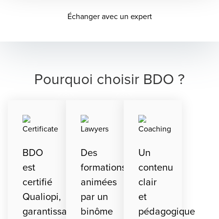
Opens in a new wi
Échanger avec un expert
Pourquoi choisir BDO ?
BDO
Des
Un
est
formations
contenu
certifié
animées
clair
Qualiopi,
par un
et
garantissant
binôme
pédagogique